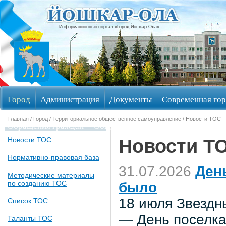
Информационный портал «Город Йошкар-Ола»
Город
Администрация
Документы
Современная гор
Главная
/
Город
/
Территориальное общественное самоуправление
/ Новости ТОС
Обращения граждан
Общественные обсуждения
Изби
Новости Т
Новости ТОС
Нормативно-правовая база
31.07.2026
Ден
Методические материалы
по созданию ТОС
было
18 июля Звездн
Список ТОС
— День поселка
Таланты ТОС