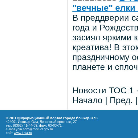
"вечные" елки 
В преддверии с
года и Рождест
засиял яркими 
креатива! В это
праздничному о
планете и спло
Новости ТОС 1 -
Начало | Пред. 
© 2011 Информационный портал города Йошкар-Олы
424001 Йошкар-Ола, Ленинский проспект, 27
тел. (8362) 41-44-89, факс 63-03-71,
e-mail yola.adm@mari-el.gov.ru
сайт
www.i-ola.ru