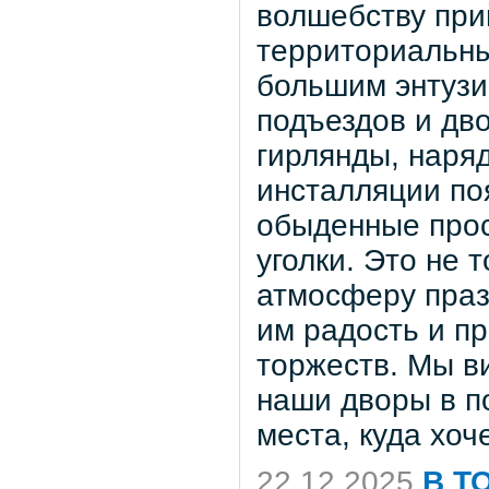
волшебству при
территориальны
большим энтузи
подъездов и дв
гирлянды, наря
инсталляции по
обыденные прос
уголки. Это не 
атмосферу праз
им радость и п
торжеств. Мы в
наши дворы в п
места, куда хоч
22.12.2025
В Т