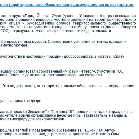
анов территориального общественного самоуправления по результатам
кого округа «Город Йошкар-Ола» (далее – Управление) с целью создания
го роли в решении вопросов местного значения на территории городского
им лицам - руководителям органов территориального общественного
риема заявок на участие в конкурсе по отбору проектов (далее – Конкурс)
 ТОС) по результатам оценки эффективности их деятельности.
я бы вывезти горы мусора). Совместными усилиями активных граждан и
заметно уютнее.
устройство в настоящий праздник добрососедства и чистоты. Сразу
решили организовали собственный «Чистый четверг». Участники ТОС
уппы. Теперь в доме царит настоящая весенняя свежесть!
и. Это подтверждает, что территориальные общественные самоуправления
улянья прямо во дворе.
теджный поселок Звездный" и "Петрова 19" прошли новогодние праздничные
ых жителей были организованы весёлые игры, зажигательные танцы и,
нюю атмосферу для всех участников.
рошла в тёплой и праздничной обстановке за чашкой чая. Антон
агодарил каждого за вклад в развитие и процветание Йошкар-Олы.