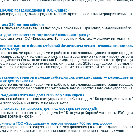
р-Оле: праздник двора в ТОС «Лидер»!
ация города продолжает радовать юных горожан веселыми мероприятиями на 
тила 380-летний юбилей
ня Игнатьево отметила 380 лет со дня основания. Праздник, объединивший ж
ва, дом 15» помогает Нартасской школе-интернату!
едставители ТОС «Кирова, дом 15» посетили Нартасскую школу-интернат с п
лении грантов в форме субсидий физическим лицам - руководителям орг
 2026 году.
щественными организациями и работе с населением администрации городско
аждан, создания условий для реализации социально значимых проектов орг
Город Йошкар-Ола» на основании Порядка предоставлении грантов в форме с
еализацию общественно полезных инициатив в 2026 году (далее - Порядок),
объявляет о приеме заявок на определение на конкурсной основе территори
оставлению грантов в форме субсидий физическим лицам — руководителя
 их деятельности.
щественными организациями и работе с населением администрации городског
ов) руководителям органов территориального общественного самоуправления
бъединила жителей дома №15 по улице Кирова.
льного общественного самоуправления «Кирова, дом 15» присоединились к 
олений собрались вместе во дворе дома.
»! Или как ТОС «Кирова, дом 15» объединяет соседей!
соседства прошел во дворе дома № 15 по улице Кирова! Активисты ТОС доказ
бщей вовлеченности.
 жители ТОС «Звездный» отремонтировали 700 метров дорог»!
ли территориального общественного самоуправления (ТОС) коттеджного посе
нили усилия и самостоятельно выполнили ямочный ремонт местных улиц.