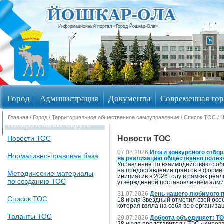
Информационный портал «Город Йошкар-Ола»
Город
Администрация
Документы
Современная гор
Главная
/
Город
/
Территориальное общественное самоуправление
/
Список ТОС
/ 
Избирательные округа
Новости ТОС
Новости ТОС
07.08.2026
Итоги конкурсного отбо
Нормативно-правовая база
на реализацию общественно полезн
Управление по взаимодействию с об
на предоставление грантов в форм
Методические материалы
инициатив в 2026 году в рамках реа
по созданию ТОС
утвержденной постановлением админ
31.07.2026
День нашего любимого п
Список ТОС
18 июля Звездный отметил свой осо
которая взяла на себя всю организа
Таланты ТОС
29.07.2026
Доброта объединяет: ТО
28 июля представители ТОС «Кирова