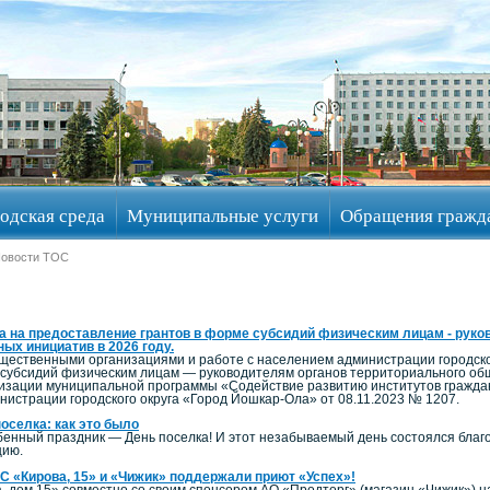
одская среда
Муниципальные услуги
Обращения гражд
Новости ТОС
ра на предоставление грантов в форме субсидий физическим лицам - рук
ых инициатив в 2026 году.
щественными организациями и работе с населением администрации городског
е субсидий физическим лицам — руководителям органов территориального о
лизации муниципальной программы «Содействие развитию институтов гражданс
истрации городского округа «Город Йошкар-Ола» от 08.11.2023 № 1207.
оселка: как это было
бенный праздник — День поселка! И этот незабываемый день состоялся бла
цию.
С «Кирова, 15» и «Чижик» поддержали приют «Успех»!
, дом 15» совместно со своим спонсором АО «Продторг» (магазин «Чижик») 