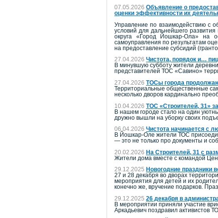
07.05.2026
Объявление о предостав
оценки эффективности их деятель
Управление по взаимодействию с о
условий для дальнейшего развития 
округа «Город Йошкар-Ола» на о
самоуправления по результатам оцен
на предоставление субсидий (грант
27.04.2026
Чистота, порядок и… пиц
В минувшую субботу жители деревни 
представителей ТОС «Савино» терри
27.04.2026
ТОСы города продолжаю
Территориальные общественные само
несколько дворов кардинально прео
10.04.2026
ТОС «Строителей, 31» за
В нашем городе стало на один уютн
дружно вышли на уборку своих подъе
06.04.2026
Чистота начинается с л
В Йошкар-Оле жители ТОС присоедин
— это не только про документы и соб
20.02.2026
На Строителей, 31 с ра
Жители дома вместе с командой Цен
29.12.2025
Новогодние праздники в
27 и 28 декабря во дворах территор
мероприятия для детей и их родите
конечно же, вручение подарков. Пр
29.12.2025
26 декабря в администр
В мероприятии приняли участие врио
Аркадьевич поздравил активистов ТО