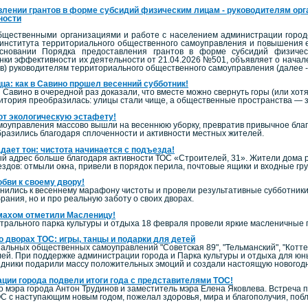
лении грантов в форме субсидий физическим лицам - руководителям орг
ности
бщественными организациями и работе с населением администрации городс
института территориального общественного самоуправления и повышения е
сновании Порядка предоставления грантов в форме субсидий физическ
ки эффективности их деятельности от 21.04.2026 №501, объявляет о начале п
ов) руководителям территориального общественного самоуправления (далее -
ца: как в Савино прошел весенний субботник!
Савино в очередной раз доказали, что вместе можно свернуть горы (или хот
тория преобразилась: улицы стали чище, а общественные пространства — 
т экологическую эстафету!
управления массово вышли на весеннюю уборку, превратив привычное благо
бразились благодаря сплоченности и активности местных жителей.
дает тон: чистота начинается с подъезда!
ый адрес больше благодаря активности ТОС «Строителей, 31». Жители дома 
здов: отмыли окна, привели в порядок перила, почтовые ящики и входные гр
юбви к своему двору!
ились к весеннему марафону чистоты и провели результативные субботник
рания, но и про реальную заботу о своих дворах.
змахом отметили Масленицу!
трального парка культуры и отдыха 18 февраля провели яркие масленичные г
о дворах ТОС: игры, танцы и подарки для детей
иальных общественных самоуправлений "Советская 89", "Тельманский", "Кот
лей. При поддержке администрации города и Парка культуры и отдыха для юн
аздники подарили массу положительных эмоций и создали настоящую новогод
ации города подвели итоги года с представителями ТОС!
 мэра города Антон Трудинов и заместитель мэра Елена Яковлева. Встреча п
С с наступающим новым годом, пожелал здоровья, мира и благополучия, побл