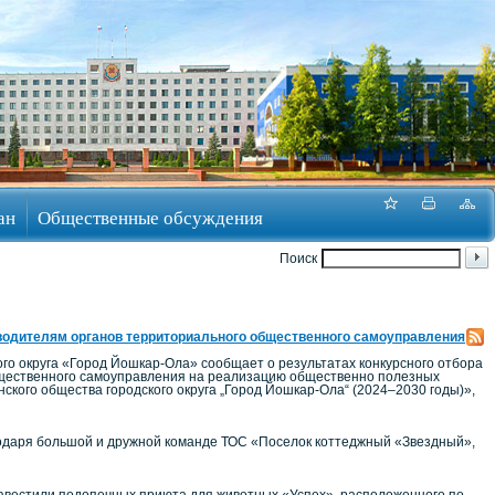
ан
Общественные обсуждения
Поиск
оводителям органов территориального общественного самоуправления
о округа «Город Йошкар-Ола» сообщает о результатах конкурсного отбора
бщественного самоуправления на реализацию общественно полезных
кого общества городского округа „Город Йошкар-Ола“ (2024–2030 годы)»,
годаря большой и дружной команде ТОС «Поселок коттеджный «Звездный»,
навестили подопечных приюта для животных «Успех», расположенного по