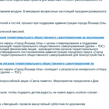
свежем воздухе. В минувшее воскресенье настоящий праздник развернулся
ителей и гостей, прошел при поддержке администрации города Йошкар-Олы.
олезной миссией.
анов территориального общественного самоуправления на реализацию
го округа «Город Йошкар-Ола» с целью стимулирования и поддержки
анизаций территориального общественного самоуправления (далее – ТОС)
убсидий физическим лицам - руководителям органов территориального
 утвержденного постановлением администрации городского округа «Город
и территориального общественного самоуправления для благоустройства в
м органов территориального общественного самоуправления по
о округа «Город Йошкар-Ола» сообщает о результатах конкурсного отбора
 (далее — ТОС).
Всероссийской акции «Свеча памяти». Мероприятие приурочили к Дню
али: чтобы подарить детям радость, не нужно ждать особого случая -
лка «Звездный» провели масштабный субботник по дорожному