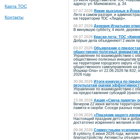
адресу: ул. Маяковского, д. 34.
Карта ТОС
07.07.2026
Яркие выходные в Йошка
Лето в самом разгаре, и администр
Контакты
на территории ТОС «Лидер».
06.07.2026
Деревня Игнатьево отме
В минувшую субботу, 4 июля, дерев
06.07.2026
Краски лета: ТОС «Киро
Добрые дела объединяют! 2 июля пр
03.07.2026
Объявление о предостав
общественно полезных инициатив в
Управление по взаимодействию с об
общественно полезных инициатив гр
на территории городского округа «
общественного самоуправления на р
Йошкар-Ола» от 22.06.2026 № 832, 
2026 году.
30.06.2026
Итоги конкурса по пред
результатам оценки эффективности
Управление по взаимодействию с об
на предоставление субсидий (грант
23.06.2026
Акция «Свеча памяти» о
Вечером 22 июня жители территориа
памяти и скорби. Соседи разных пок
10.06.2026
«Праздник нашего двора
Настоящий праздник детства и добро
достаточно искреннего желания и о
09.06.2026
Совместными усилиями:
В субботу, 6 июня 2026 года, жите
благоустройству. Активисты объеди