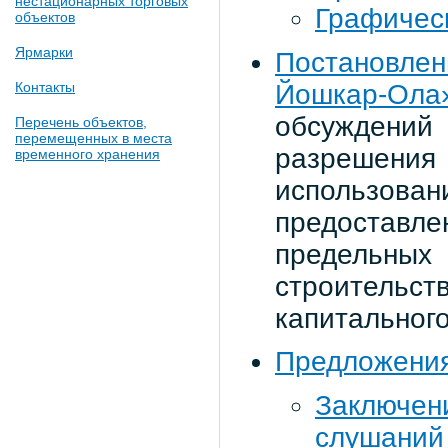
нестационарных торговых
Графичес
объектов
Ярмарки
Постановле
Йошкар-Ола
Контакты
обсуждени
Перечень объектов,
перемещенных в места
разрешени
временного хранения
использо
предоставл
предельн
строитель
капитальног
Предложения
Заключен
слушаний