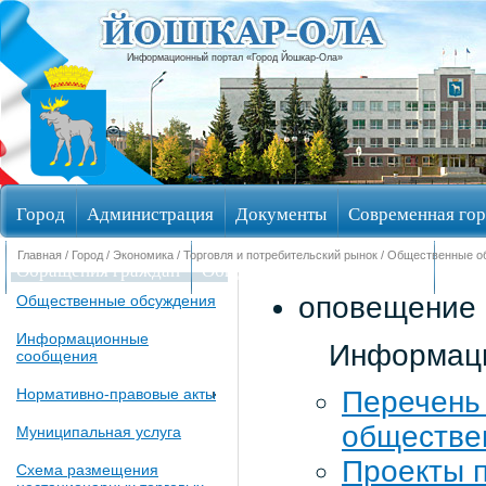
Информационный портал «Город Йошкар-Ола»
Город
Администрация
Документы
Современная гор
Главная
/
Город
/
Экономика
/
Торговля и потребительский рынок
/
Общественные о
Обращения граждан
Общественные обсуждения
Изби
оповещение 
Общественные обсуждения
Информационные
Информаци
сообщения
Нормативно-правовые акты
Перечень
обществе
Муниципальная услуга
Проекты 
Схема размещения