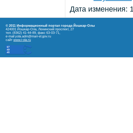
Дата изменения: 
© 2011 Информационный портал города Йошкар-Олы
424001 Йошкар-Ола, Ленинский проспект, 27
тел. (8362) 41-44-89, факс 63-03-71,
e-mail yola.adm@mari-el.gov.ru
сайт
www.i-ola.ru