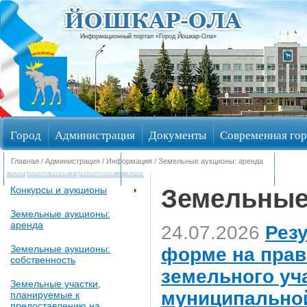
Информационный портал «Город Йошкар-Ола»
Город
Администрация
Документы
Современная гор
Главная
/
Администрация
/
Информация
/
Земельные аукционы: аренда
Обращения граждан
Общественные обсуждения
Изби
Земельные
Конкурсы и аукционы
Земельные аукционы:
аренда
24.07.2026
Рез
Земельные аукционы:
форме на прав
собственность
земельного уч
Земельные участки,
муниципальной
планируемые к
предоставлению на