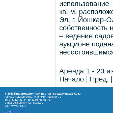
использование 
кв. м, располо
Эл, г. Йошкар-О
собственность 
– ведение садов
аукционе подана
несостоявшимся
Аренда 1 - 20 и
Начало | Пред. 
© 2011 Информационный портал города Йошкар-Олы
424001 Йошкар-Ола, Ленинский проспект, 27
тел. (8362) 41-44-89, факс 63-03-71,
e-mail yola.adm@mari-el.gov.ru
сайт
www.i-ola.ru