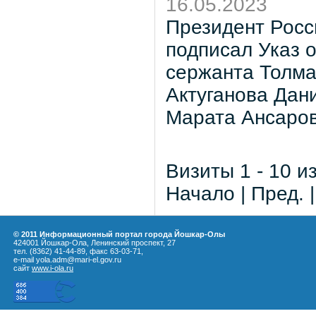
16.05.2023
Президент Росс
подписал Указ 
сержанта Толма
Актуганова Дан
Марата Ансаров
Визиты 1 - 10 и
Начало | Пред. 
© 2011 Информационный портал города Йошкар-Олы
424001 Йошкар-Ола, Ленинский проспект, 27
тел. (8362) 41-44-89, факс 63-03-71,
e-mail yola.adm@mari-el.gov.ru
сайт
www.i-ola.ru