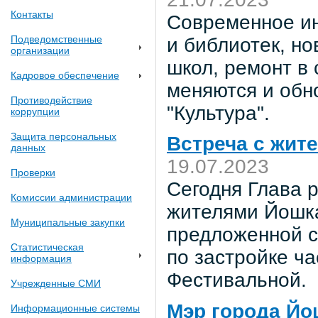
Контакты
Современное ин
Подведомственные
и библиотек, н
организации
школ, ремонт в 
Кадровое обеспечение
меняются и обн
Противодействие
"Культура".
коррупции
Защита персональных
Встреча с жит
данных
19.07.2023
Проверки
Сегодня Глава 
Комиссии администрации
жителями Йошк
Муниципальные закупки
предложенной с
Статистическая
по застройке ч
информация
Фестивальной.
Учрежденные СМИ
Мэр города Йо
Информационные системы