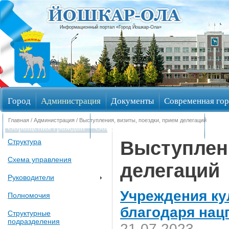
Информационный портал «Город Йошкар-Ола»
Город
Администрация
Документы
Современная гор
Главная
/
Администрация
/ Выступления, визиты, поездки, прием делегаций
Обращения граждан
Общественные обсуждения
Изби
Выступлени
Структура
Схема управления
делегаций
Руководители
Учреждения ку
Полномочия
благодаря нац
Структурные
подразделения
21.07.2023