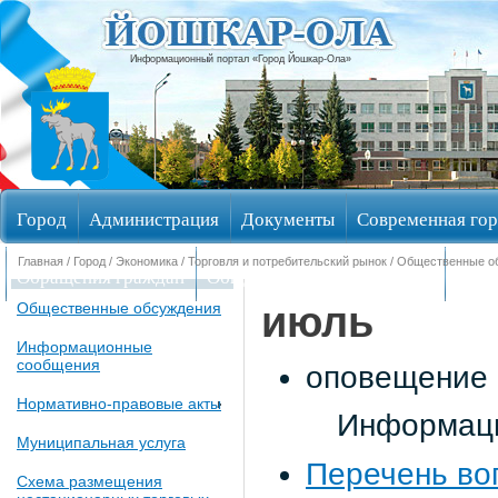
Информационный портал «Город Йошкар-Ола»
Город
Администрация
Документы
Современная гор
Главная
/
Город
/
Экономика
/
Торговля и потребительский рынок
/
Общественные о
Обращения граждан
Общественные обсуждения
Изби
июль
Общественные обсуждения
Информационные
сообщения
оповещение 
Нормативно-правовые акты
Информаци
Муниципальная услуга
Перечень во
Схема размещения