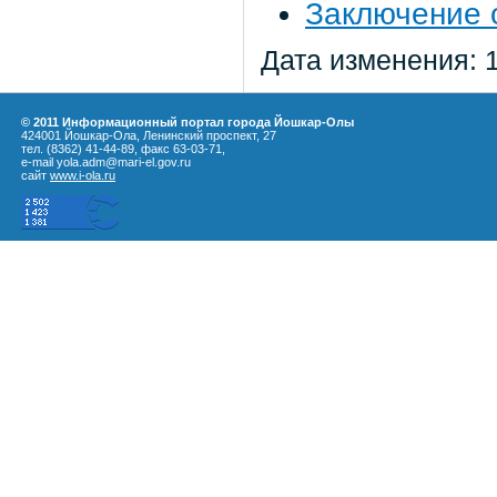
Заключение 
Дата изменения: 
© 2011 Информационный портал города Йошкар-Олы
424001 Йошкар-Ола, Ленинский проспект, 27
тел. (8362) 41-44-89, факс 63-03-71,
e-mail yola.adm@mari-el.gov.ru
сайт
www.i-ola.ru