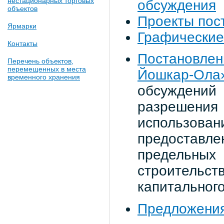
нестационарных торговых
обсуждения
объектов
Проекты пос
Ярмарки
Графические
Контакты
Постановле
Перечень объектов,
перемещенных в места
Йошкар-Ола
временного хранения
обсуждени
разрешени
использо
предоставл
предельн
строитель
капитальног
Предложения